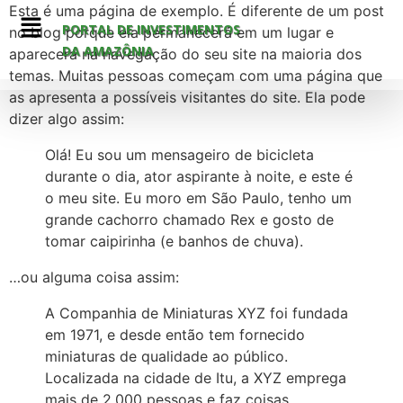
Esta é uma página de exemplo. É diferente de um post
PORTAL DE INVESTIMENTOS
no blog porque ela permanecerá em um lugar e
DA AMAZÔNIA
aparecerá na navegação do seu site na maioria dos
temas. Muitas pessoas começam com uma página que
as apresenta a possíveis visitantes do site. Ela pode
dizer algo assim:
Olá! Eu sou um mensageiro de bicicleta
durante o dia, ator aspirante à noite, e este é
o meu site. Eu moro em São Paulo, tenho um
grande cachorro chamado Rex e gosto de
tomar caipirinha (e banhos de chuva).
…ou alguma coisa assim:
A Companhia de Miniaturas XYZ foi fundada
em 1971, e desde então tem fornecido
miniaturas de qualidade ao público.
Localizada na cidade de Itu, a XYZ emprega
mais de 2.000 pessoas e faz coisas