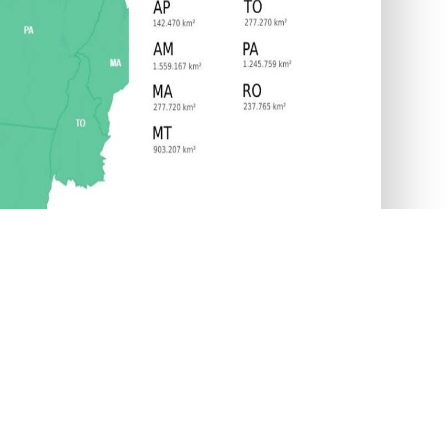
+ 
250