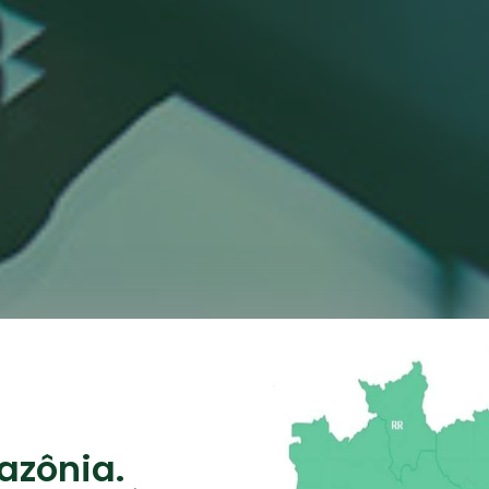
azônia.