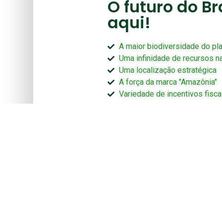
O futuro do Br
aqui!
A maior biodiversidade do pl
Uma infinidade de recursos na
Uma localização estratégica
A força da marca "Amazônia"
Variedade de incentivos fisca
+ R$ 
136.2
 