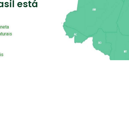
asil está
aneta
turais
is
bi
+  
7.4
 mil