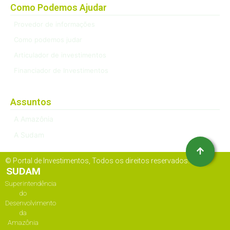
Como Podemos Ajudar
Provedor de informações
Como podemos judar
Articulador de investimentos
Financiador de Investimentos
Assuntos
A Amazônia
A Sudam
© Portal de Investimentos, Todos os direitos reservados.
SUDAM
Superintendência
do
Desenvolvimento
da
Amazônia