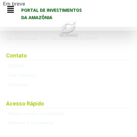
Em breve
PORTAL DE INVESTIMENTOS
DA AMAZÔNIA
Trav. Antônio Baena, 1113 - Marco, Belém/PA 66.093-082
Contato
SUDAM
Fale Conosco
Ouvidoria
Acesso Rápido
Porque investir na Amazônia?
Recursos e ferramentas